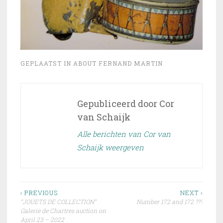
GEPLAATST IN
ABOUT FERNAND MARTIN
Gepubliceerd door
Cor
van Schaijk
Alle berichten van Cor van
Schaijk weergeven
Bericht
‹ PREVIOUS
NEXT ›
“JOUETS DE COLLECTION”
Number 172 and 172 ???
navigatie
Galerie de Chartres auction on
April 23 – 2022