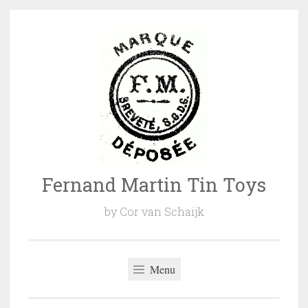
Naar
de
inhoud
springen
Fernand Martin Tin Toys
by Cor van Schaijk
Menu