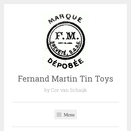
Naar
de
inhoud
springen
Fernand Martin Tin Toys
by Cor van Schaijk
Menu