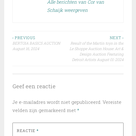
Alle berichten van Cor van
Schaijk weergeven
Bericht
‹ PREVIOUS
NEXT ›
BERTOIA BASICS AUCTION
Result of the Martin toys in the
navigatie
August 16, 2024
Le Shoppe Auction House: Art &
Design Auction Featuring
Detroit Artists August 01-2024
Geef een reactie
Je e-mailadres wordt niet gepubliceerd.
Vereiste
velden zijn gemarkeerd met
*
REACTIE
*