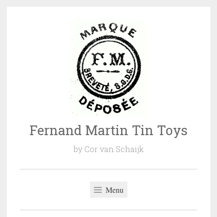
Naar
de
inhoud
springen
Fernand Martin Tin Toys
by Cor van Schaijk
Menu