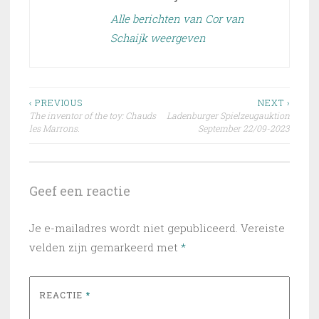
Alle berichten van Cor van
Schaijk weergeven
Bericht
‹ PREVIOUS
NEXT ›
The inventor of the toy: Chauds
Ladenburger Spielzeugauktion
navigatie
les Marrons.
September 22/09-2023
Geef een reactie
Je e-mailadres wordt niet gepubliceerd.
Vereiste
velden zijn gemarkeerd met
*
REACTIE
*